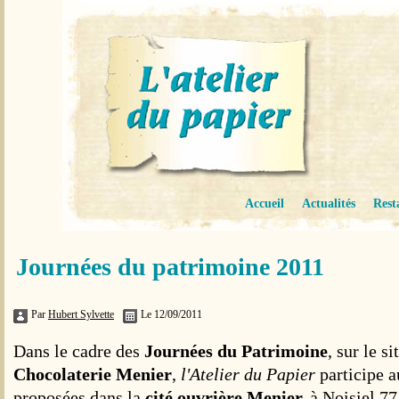
Accueil
Actualités
Rest
Journées du patrimoine 2011
Par
Hubert Sylvette
Le 12/09/2011
Dans le cadre des
Journées du Patrimoine
, sur le s
Chocolaterie Menier
,
l'Atelier du Papier
participe 
proposées dans la
cité ouvrière Menier,
à Noisiel 77