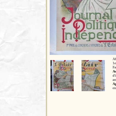
Af
1e
Fa
Av
d'
an
Ap
en