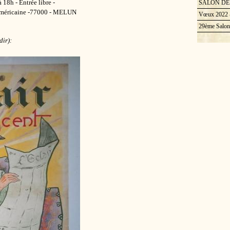
 18h - Entrée libre -
SALON DE 
 Américaine -77000 - MELUN
Vœux 2022 -
29ème Salon 
ir):